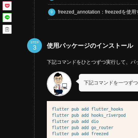
freezed_annotation：freez
STEP
使用パッケージのインストール
下記コマンドをひとつずつ実行して、パ
下記コマンドを一つずつ
flutter
pub
add
flutter_hooks
flutter
pub
add
hooks_riverpod
flutter
pub
add
dio
flutter
pub
add
go_router
flutter
pub
add
freezed