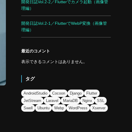
開発日誌Vol.2-2／Flutterでカメラ起動（画像管
理編）
開発日誌Vol.2-1／FlutterでWebP変換（画像管
理編）
最近のコメント
表示できるコメントはありません。
タグ
AndroidStudio
Cocoon
Django
Flutter
JetStream
Laravel
MariaDB
Nginx
SSL
Swell
Ubuntu
Webp
WordPress
Xserver