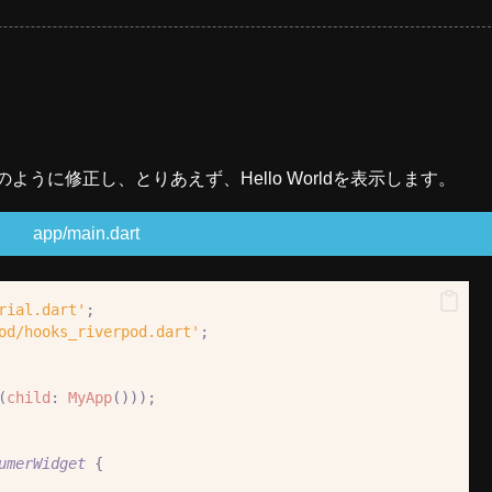
に下記のように修正し、とりあえず、Hello Worldを表示します。
app/main.dart
rial.dart'
;
od/hooks_riverpod.dart'
;
(
child
:
MyApp
()));
umerWidget
{