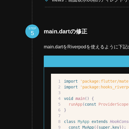
STEP
main.dartの修正
main.dartをRiverpodを使えるよう
import
'package:flutter/mate
import
'package:hooks_riverp
void
main
()
{
runApp
(
const
ProviderScope
}
class
MyApp
extends
HookCons
const
MyApp
({
super
.
key
});