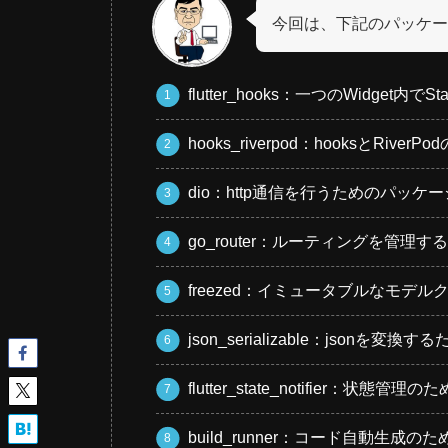
今回は、下記のパッケー
flutter_hooks：一つのWidget内
hooks_riverpod：hooksとRiv
dio：http通信を行うためのパッケ
go_router：ルーティングを管理
freezed：イミュータブルなモデ
json_serializable：jsonを変
flutter_state_notifier：状
build_runner：コード自動生成の