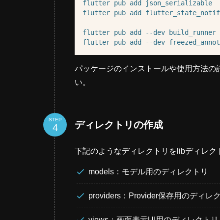
flutter
pub
add
json_serializable
flutter
pub
add
flutter_state_notif
flutter
pub
add
--dev
build_runner
flutter
pub
add
--dev
freezed_annot
パッケージのインストールや使用方法の
い。
STEP
ディレクトリの作成
下記のようなディレクトリをlibディレ
models：モデル用のディレクトリ
providers：Provider保存用のディ
views：画面表示UI用のディレクトリ